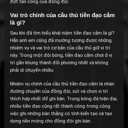
đợt tấn công của đồng đội.
Vai trò chính của cầu thủ tiền đạo cắm
là gì?
Sau khi đã tìm hiểu khái niệm tiền đạo cắm là gì?
Hẳn anh em cũng đã mường tượng được những
nhiệm vụ và vai trò cơ bản của cầu thủ giữ vị trí
này. Trong một đội bóng, tiền đạo cắm chơi ở vị
trí gần khung thành đối phương nhất và không
phải di chuyển nhiều.
Nhiệm vụ chính của cầu thủ tiền đạo cắm là nhận
đường chuyền của đồng đội, sút và chọn vị trí
thích hợp nhất để ghi bàn. Trong bóng đá hiện đại,
nhiều tiền đạo cũng rất thành công trong công
việc ghi những bàn thắng có tính kiến tạo và tạo
dựng nền móng cho đồng đội ghi bàn.