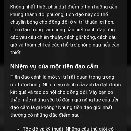
Không nhất thiết phải dứt điểm ở tình huống gần
khung thành đối phương, tiền đạo này có thể
chuyền bóng cho đồng đội ở vị trí thuận lợi hơn.
Tiền đạo trung tâm cũng cần biết cách đáp ứng
các yêu cầu chiến thuật, cách giữ bóng, cách câu
giờ và thậm chí cả cách hỗ trợ phòng ngự nếu cần
thiết.
Nhiệm vụ của một tiền đạo cắm
Tiền đạo cánh là một vị trí rất quan trọng trong
một đội bóng. Nhiệm vụ chính của anh là đạt được
kết quả và tạo cơ hội cho đồng đội. Vậy bạn có
thắc mắc những yếu tố đánh giá năng lực của tiền
đạo cắm là gì không? Những tiền đạo giỏi nhất
thường có những đặc điểm sau:
Tốc độ và kỹ thuật: Những cầu thủ giỏi có