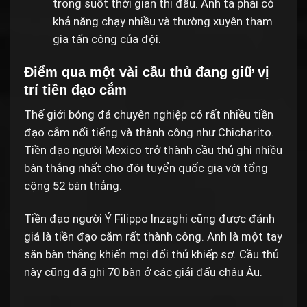
trong suốt thời gian thi đấu. Anh ta phải có
khả năng chạy nhiều và thường xuyên tham
gia tấn công của đội.
Điểm qua một vài cầu thủ đang giữ vị
trí tiền đạo cắm
Thế giới bóng đá chuyên nghiệp có rất nhiều tiền
đạo cắm nổi tiếng và thành công như Chicharito.
Tiền đạo người Mexico trở thành cầu thủ ghi nhiều
bàn thắng nhất cho đội tuyển quốc gia với tổng
cộng 52 bàn thắng.
Tiền đạo người Ý Filippo Inzaghi cũng được đánh
giá là tiền đạo cắm rất thành công. Anh là một tay
săn bàn thắng khiến mọi đối thủ khiếp sợ. Cầu thủ
này cũng đã ghi 70 bàn ở các giải đấu châu Âu.