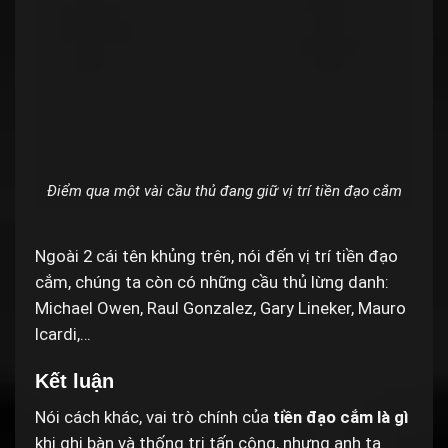
Điểm qua một vài cầu thủ đang giữ vị trí tiền đạo cắm
Ngoài 2 cái tên khủng trên, nói đến vị trí tiền đạo
cắm, chúng ta còn có những cầu thủ lừng danh:
Michael Owen, Raul Gonzalez, Gary Lineker, Mauro
Icardi,…
Kết luận
Nói cách khác, vai trò chính của
tiền đạo cắm là gì
khi ghi bàn và thống trị tấn công, nhưng anh ta