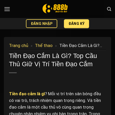
Skip
to
content
ĐĂNG KÝ
ĐĂNG NHẬP
Trang chủ
»
Thể thao
»
Tiền Đạo Cắm Là Gì?
Top Cầu Thủ Giữ Vị Trí Tiền Đạo Cắm
Tiền Đạo Cắm Là Gì? Top Cầu
Thủ Giữ Vị Trí Tiền Đạo Cắm
Tiền đạo cắm là gì
? Mỗi vị trí trên sân bóng đều
có vai trò, trách nhiệm quan trọng riêng. Và tiền
đạo cắm là một cầu thủ vô cùng quan trọng
chuyên nhận nhiệm vụ ghi bàn trong trận, Trong