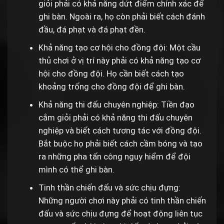
giỏi phải có khả năng dứt điểm chính xác để
ghi bàn. Ngoài ra, họ còn phải biết cách đánh
đầu, đá phạt và đá phạt đền.
Khả năng tạo cơ hội cho đồng đội: Một cầu
thủ chơi ở vị trí này phải có khả năng tạo cơ
hội cho đồng đội. Họ cần biết cách tạo
khoảng trống cho đồng đội để ghi bàn.
Khả năng thi đấu chuyên nghiệp: Tiền đạo
cắm giỏi phải có khả năng thi đấu chuyên
nghiệp và biết cách tương tác với đồng đội.
Bắt buộc họ phải biết cách cầm bóng và tạo
ra những pha tấn công nguy hiểm để đội
mình có thể ghi bàn.
Tinh thần chiến đấu và sức chịu đựng:
Những người chơi này phải có tinh thần chiến
đấu và sức chịu đựng để hoạt động liên tục