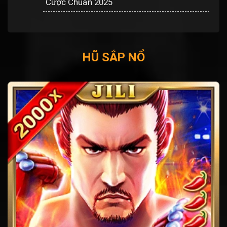
Cược Chuẩn 2025
HŨ SẮP NỔ