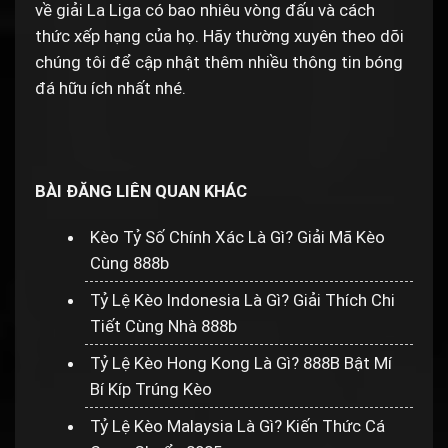
về giải La Liga có bao nhiêu vòng đấu và cách
thức xếp hạng của họ. Hãy thường xuyên theo dõi
chúng tôi để cập nhật thêm nhiều thông tin bóng
đá hữu ích nhất nhé.
BÀI ĐĂNG LIÊN QUAN KHÁC
Kèo Tỷ Số Chính Xác Là Gì? Giải Mã Kèo
Cùng 888b
Tỷ Lệ Kèo Indonesia Là Gì? Giải Thích Chi
Tiết Cùng Nhà 888b
Tỷ Lệ Kèo Hong Kong Là Gì? 888B Bật Mí
Bí Kíp Trúng Kèo
Tỷ Lệ Kèo Malaysia Là Gì? Kiến Thức Cá