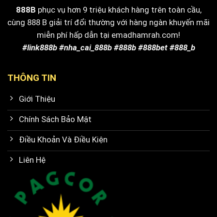
888B
phục vụ hơn 9 triệu khách hàng trên toàn cầu,
cùng 888 B giải trí đổi thường với hàng ngàn khuyến mãi
miễn phí hấp dẫn tại emadhamrah.com!
#link888b #nha_cai_888b #888b #888bet #888_b
THÔNG TIN
Giới Thiệu
Chính Sách Bảo Mật
Điều Khoản Và Điều Kiện
Liên Hệ