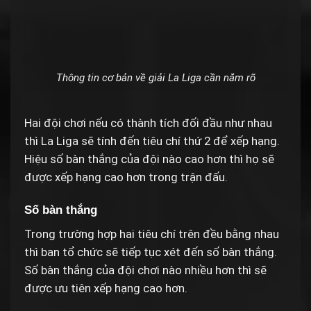
Thông tin cơ bản về giải La Liga cần nắm rõ
Hai đội chơi nếu có thành tích đối đầu như nhau
thì La Liga sẽ tính đến tiêu chí thứ 2 để xếp hạng.
Hiệu số bàn thắng của đội nào cao hơn thì họ sẽ
được xếp hạng cao hơn trong trận đấu.
Số bàn thắng
Trong trường hợp hai tiêu chí trên đều bằng nhau
thì ban tổ chức sẽ tiếp tục xét đến số bàn thắng.
Số bàn thắng của đội chơi nào nhiều hơn thì sẽ
được ưu tiên xếp hạng cao hơn.