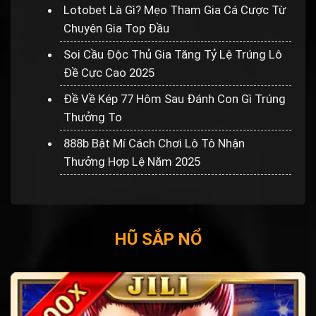
Lotobet Là Gì? Mẹo Tham Gia Cá Cược Từ
Chuyên Gia Top Đầu
Soi Cầu Độc Thủ Gia Tăng Tỷ Lệ Trúng Lô
Đề Cực Cao 2025
Đề Về Kép 77 Hôm Sau Đánh Con Gì Trúng
Thưởng To
888b Bật Mí Cách Chơi Lô Tô Nhận
Thưởng Hợp Lệ Năm 2025
HŨ SẮP NỔ