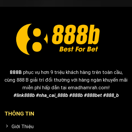
888B
phục vụ hơn 9 triệu khách hàng trên toàn cầu,
cùng 888 B giải trí đổi thường với hàng ngàn khuyến mãi
miễn phí hấp dẫn tại emadhamrah.com!
#link888b #nha_cai_888b #888b #888bet #888_b
THÔNG TIN
Giới Thiệu