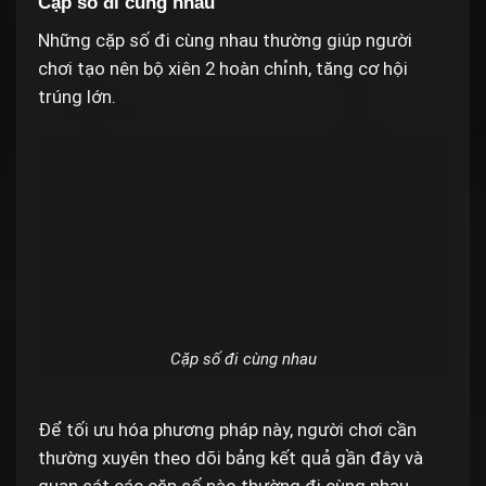
Cặp số đi cùng nhau
Những cặp số đi cùng nhau thường giúp người
chơi tạo nên bộ xiên 2 hoàn chỉnh, tăng cơ hội
trúng lớn.
Cặp số đi cùng nhau
Để tối ưu hóa phương pháp này, người chơi cần
thường xuyên theo dõi bảng kết quả gần đây và
quan sát các cặp số nào thường đi cùng nhau.