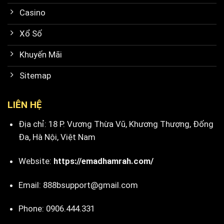
Casino
Xổ Số
Khuyến Mãi
Sitemap
LIÊN HỆ
Địa chỉ: 18 P. Vương Thừa Vũ, Khương Thượng, Đống
Đa, Hà Nội, Việt Nam
Website:
https://emadhamrah.com/
Email:
888bsupport@gmail.com
Phone:
0906.444.331