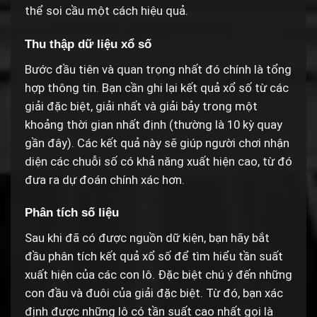
thể soi cầu một cách hiệu quả.
Thu thập dữ liệu xổ số
Bước đầu tiên và quan trọng nhất đó chính là tổng
hợp thông tin. Bạn cần ghi lại kết quả xổ số từ các
giải đặc biệt, giải nhất và giải bảy trong một
khoảng thời gian nhất định (thường là 10 kỳ quay
gần đây). Các kết quả này sẽ giúp người chơi nhận
diện các chuỗi số có khả năng xuất hiện cao, từ đó
đưa ra dự đoán chính xác hơn.
Phân tích số liệu
Sau khi đã có được nguồn dữ kiện, bạn hãy bắt
đầu phân tích kết quả xổ số để tìm hiểu tần suất
xuất hiện của các con lô. Đặc biệt chú ý đến những
con đầu và đuôi của giải đặc biệt. Từ đó, bạn xác
định được những lô có tần suất cao nhất gọi là