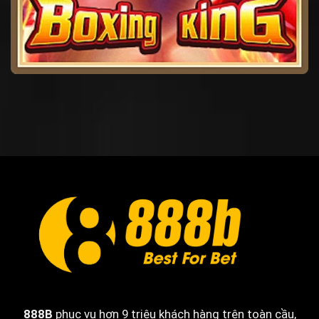
888B
phục vụ hơn 9 triệu khách hàng trên toàn cầu,