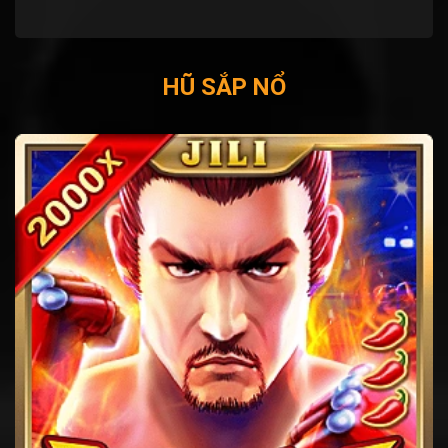
HŨ SẮP NỔ