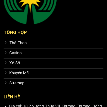
TỔNG HỢP
Thể Thao
Casino
Xổ Số
Khuyến Mãi
Sitemap
LIÊN HỆ
Địa chỉ: 18 P. Vương Thừa Vũ, Khương Thượng, Đống