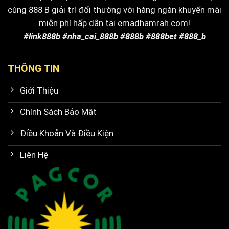
cùng 888 B giải trí đổi thường với hàng ngàn khuyến mãi
miễn phí hấp dẫn tại emadhamrah.com!
#link888b #nha_cai_888b #888b #888bet #888_b
THÔNG TIN
Giới Thiệu
Chính Sách Bảo Mật
Điều Khoản Và Điều Kiện
Liên Hệ