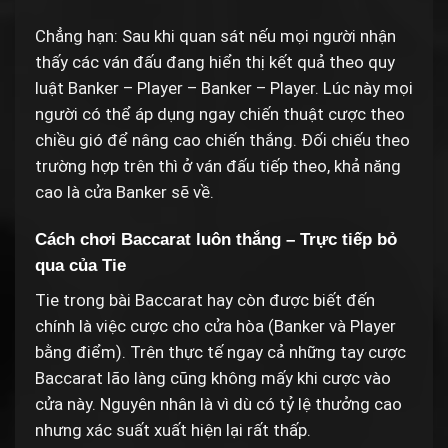
Chẳng hạn: Sau khi quan sát nếu mọi người nhận
thấy các ván đấu đang hiển thị kết quả theo quy
luật Banker – Player – Banker – Player. Lúc này mọi
người có thể áp dụng ngay chiến thuật cược theo
chiều gió để nâng cao chiến thắng. Đối chiếu theo
trường hợp trên thì ở ván đấu tiếp theo, khả năng
cao là cửa Banker sẽ về.
Cách chơi Baccarat luôn thắng – Trực tiếp bỏ
qua của Tie
Tie trong bài Baccarat hay còn được biết đến
chính là việc cược cho cửa hòa (Banker và Player
bằng điểm). Trên thực tế ngay cả những tay cược
Baccarat lão làng cũng không mấy khi cược vào
cửa này. Nguyên nhân là vì dù có tỷ lệ thưởng cao
nhưng xác suất xuất hiện lại rất thấp.