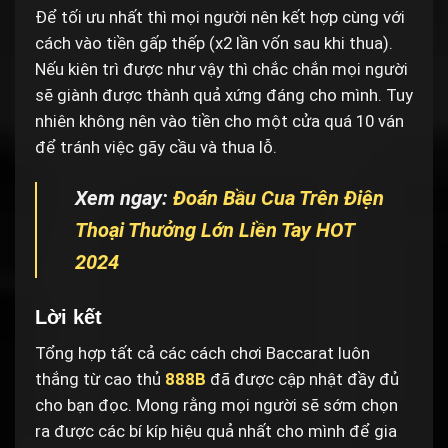
Để tối ưu nhất thì mọi người nên kết hợp cùng với
cách vào tiền gấp thếp (x2 lần vốn sau khi thua).
Nếu kiên trì được như vậy thì chắc chắn mọi người
sẽ giành được thành quả xứng đáng cho mình. Tuy
nhiên không nên vào tiền cho một cửa quá 10 ván
để tránh việc gãy cầu và thua lỗ.
Xem ngay:
Đoán Bầu Cua Trên Điện
Thoại Thưởng Lớn Liền Tay HOT
2024
Lời kết
Tổng hợp tất cả các cách chơi Baccarat luôn
thắng từ cao thủ
888B
đã được cập nhật đầy đủ
cho bạn đọc. Mong rằng mọi người sẽ sớm chọn
ra được các bí kíp hiệu quả nhất cho mình để gia