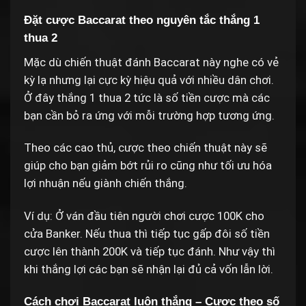
Đặt cược Baccarat theo nguyên tắc thắng 1
thua 2
Mặc dù chiến thuật đánh Baccarat này nghe có vẻ
kỳ lạ nhưng lại cực kỳ hiệu quả với nhiều dân chơi.
Ở đây thắng 1 thua 2 tức là số tiền cược mà các
bạn cần bỏ ra ứng với mỗi trường hợp tương ứng.
Theo các cao thủ, cược theo chiến thuật này sẽ
giúp cho bạn giảm bớt rủi ro cũng như tối ưu hóa
lợi nhuận nếu giành chiến thắng.
Ví dụ: Ở ván đầu tiên người chơi cược 100K cho
cửa Banker. Nếu thua thì tiếp tục gấp đôi số tiền
cược lên thành 200K và tiếp tục đánh. Như vậy thì
khi thắng lợi các bạn sẽ nhận lại đủ cả vốn lẫn lời.
Cách chơi Baccarat luôn thắng – Cược theo số