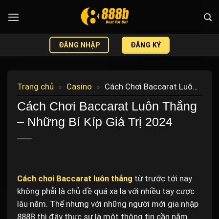
Skip
to
content
ĐĂNG KÝ
ĐĂNG NHẬP
Trang chủ
»
Casino
»
Cách Chơi Baccarat Luôn
Thắng – Những Bí Kíp Giá Trị 2024
Cách Chơi Baccarat Luôn Thắng
– Những Bí Kíp Giá Trị 2024
Cách chơi Baccarat luôn thắng
từ trước tới nay
không phải là chủ đề quá xa lạ với nhiều tay cược
lâu năm. Thế nhưng với những người mới gia nhập
888B thì đây thực sự là một thông tin cần nằm