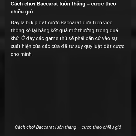
Cách chơi Baccarat luôn thắng – cược theo
chiều gió
Đây là bí kíp đặt cược Baccarat dựa trên việc
thống kê lại bảng kết quả mở thưởng trong quá
khứ. Ở đây các game thủ sẽ phải căn cứ vào sự
xuất hiện của các cửa để tự suy quy luật đặt cược
cho mình.
Cách chơi Baccarat luôn thắng – cược theo chiều gió