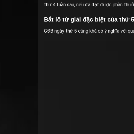
thứ 4 tuần sau, nếu đã đạt được phần thưởn
Bắt lô từ giải đặc biệt của thứ 
GĐB ngày thứ 5 cũng khá có ý nghĩa với quá 