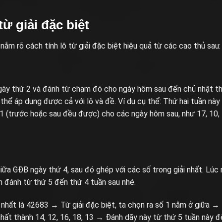
ừ giải đặc biệt
nắm rõ cách tính lô từ giải đặc biệt hiệu quả từ các cao thủ sau:
gày thứ 2 và đánh từ chạm đó cho ngày hôm sau đến chủ nhật th
thể áp dụng được cả với lô và đề. Ví dụ cụ thể: Thứ hai tuần này
 (trước hoặc sau đều được) cho các ngày hôm sau, như 17, 10, 
giữa GĐB ngày thứ 4, sau đó ghép với các số trong giải nhất. Lúc
n đánh từ thứ 5 đến thứ 4 tuần sau nhé.
i nhất là 42683 → Từ giải đặc biệt, ta chọn ra số 1 nằm ở giữa →
nhất thành 14, 12, 16, 18, 13 → Đánh dãy này từ thứ 5 tuần này đ