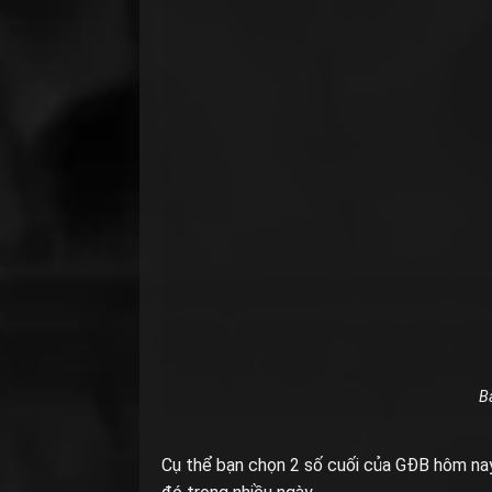
Bắ
Cụ thể bạn chọn 2 số cuối của GĐB hôm nay