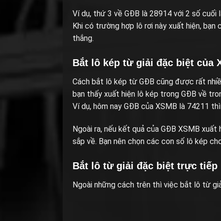
Ví dụ, thứ 3 về GĐB là 28914 với 2 số cuối là
Khi có trường hợp lô rơi này xuất hiện, bạ
thắng.
Bắt lô kép từ giải đặc biệt của
Cách bắt lô kép từ GĐB cũng được rất nhiều
bạn thấy xuất hiện lô kép trong GĐB về tr
Ví dụ, hôm nay GĐB của XSMB là 74211 thì 
Ngoài ra, nếu kết quả của GĐB XSMB xuất hi
sắp về. Bạn nên chọn các con số lô kép ch
Bắt lô từ giải đặc biệt trực tiếp
Ngoài những cách trên thì việc bắt lô từ giả