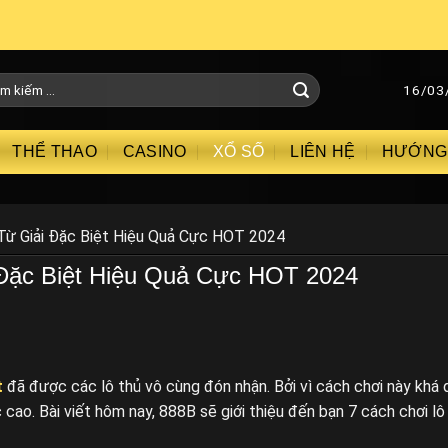
16/03
THỂ THAO
CASINO
XỔ SỐ
LIÊN HỆ
HƯỚNG
ừ Giải Đặc Biệt Hiệu Quả Cực HOT 2024
Đặc Biệt Hiệu Quả Cực HOT 2024
t
đã được các lô thủ vô cùng đón nhận. Bởi vì cách chơi này khá 
cao. Bài viết hôm nay, 888B sẽ giới thiệu đến bạn 7 cách chơi lô