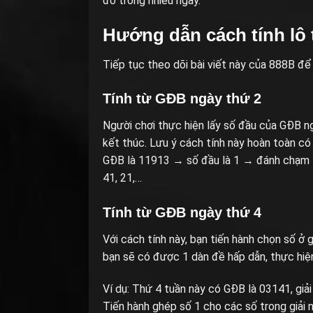
đó trong nhiều ngày.
Hướng dẫn cách tính lô t
Tiếp tục theo dõi bài viết này của 888B để 
Tính từ GĐB ngày thứ 2
Người chơi thực hiện lấy số đầu của GĐB n
kết thúc. Lưu ý cách tính này hoàn toàn có 
GĐB là 11913 → số đầu là 1 → đánh chạm 1
41, 21,…
Tính từ GĐB ngày thứ 4
Với cách tính này, bạn tiến hành chọn số ở 
bạn sẽ có được 1 dàn đề hấp dẫn, thực hiệ
Ví dụ: Thứ 4 tuần này có GĐB là 03141, giả
Tiến hành ghép số 1 cho các số trong giải 