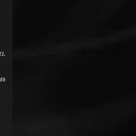
22,
y
 đề